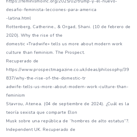
https://feminismoinc.org/2025/02/trump-y-el-nuevo-
desafio-feminista-lecciones-para-america
-latina.html
Rottenberg, Catherine., & Orgad, Shani. (10 de febrero de
2020). Why the rise of the
domestic «Tradwife» tells us more about modern work
culture than feminism. The Prospect.
Recuperado de
https://www.prospectmagazine.co.uk/ideas/philosophy/39
837/why-the-rise-of-the-domestic-tr
adwife-tells-us-more-about-modern-work-culture-than-
feminism
Stavrou, Atenea. (04 de septiembre de 2024). ¿Cuál es la
teoría sexista que comparte Elon
Musk sobre una república de “hombres de alto estatus”?.
Independent UK. Recuperado de