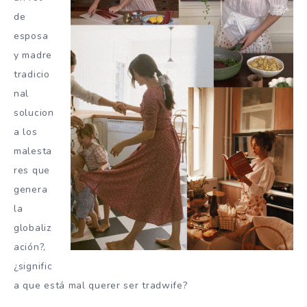
de
esposa
y madre
tradicio
nal
solucion
a los
malesta
res que
genera
la
globaliz
ación?,
¿signific
a que está mal querer ser tradwife?