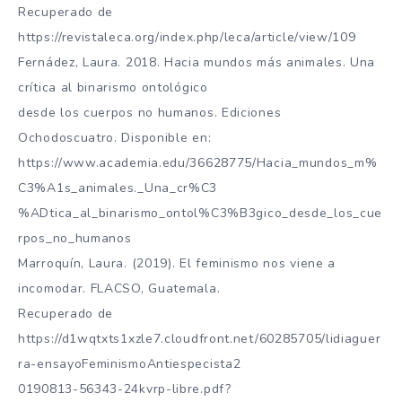
Recuperado de
https://revistaleca.org/index.php/leca/article/view/109
Fernádez, Laura. 2018. Hacia mundos más animales. Una
crítica al binarismo ontológico
desde los cuerpos no humanos. Ediciones
Ochodoscuatro. Disponible en:
https://www.academia.edu/36628775/Hacia_mundos_m%
C3%A1s_animales._Una_cr%C3
%ADtica_al_binarismo_ontol%C3%B3gico_desde_los_cue
rpos_no_humanos
Marroquín, Laura. (2019). El feminismo nos viene a
incomodar. FLACSO, Guatemala.
Recuperado de
https://d1wqtxts1xzle7.cloudfront.net/60285705/lidiaguer
ra-ensayoFeminismoAntiespecista2
0190813-56343-24kvrp-libre.pdf?