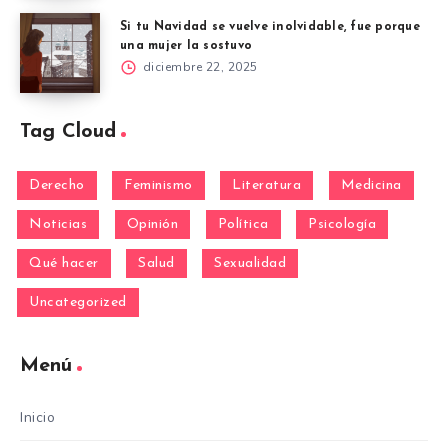
Si tu Navidad se vuelve inolvidable, fue porque
una mujer la sostuvo
diciembre 22, 2025
Tag Cloud
Derecho
Feminismo
Literatura
Medicina
Noticias
Opinión
Política
Psicología
Qué hacer
Salud
Sexualidad
Uncategorized
Menú
Inicio