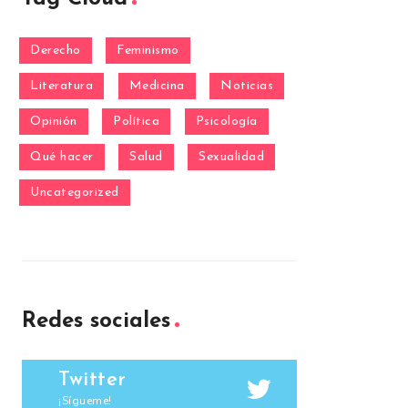
Derecho
Feminismo
Literatura
Medicina
Noticias
Opinión
Política
Psicología
Qué hacer
Salud
Sexualidad
Uncategorized
Redes sociales
Twitter
¡Sígueme!