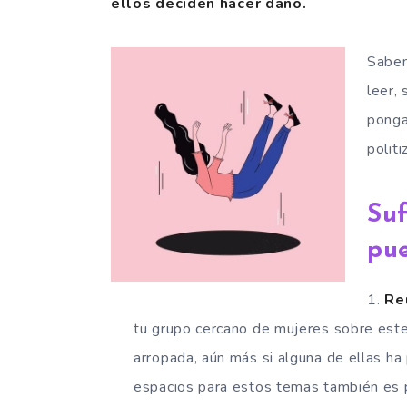
ellos deciden hacer daño.
Sabem
leer,
ponga
politi
Suf
pu
Re
tu grupo cercano de mujeres sobre est
arropada, aún más si alguna de ellas 
espacios para estos temas también es po