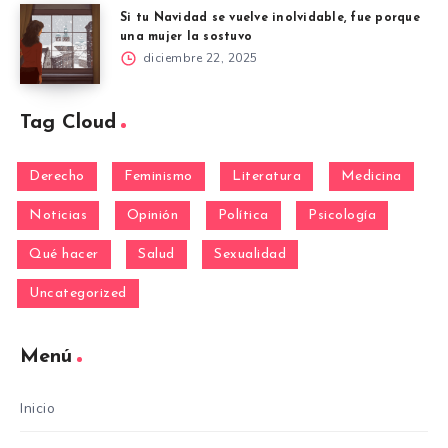
Si tu Navidad se vuelve inolvidable, fue porque
una mujer la sostuvo
diciembre 22, 2025
Tag Cloud
Derecho
Feminismo
Literatura
Medicina
Noticias
Opinión
Política
Psicología
Qué hacer
Salud
Sexualidad
Uncategorized
Menú
Inicio