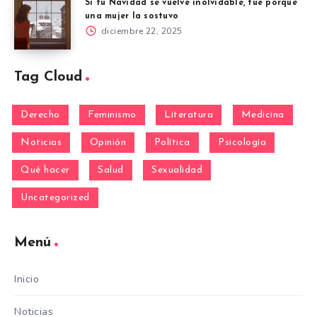
Si tu Navidad se vuelve inolvidable, fue porque
una mujer la sostuvo
diciembre 22, 2025
Tag Cloud
Derecho
Feminismo
Literatura
Medicina
Noticias
Opinión
Política
Psicología
Qué hacer
Salud
Sexualidad
Uncategorized
Menú
Inicio
Noticias