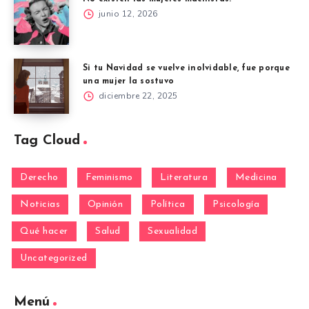
junio 12, 2026
Si tu Navidad se vuelve inolvidable, fue porque
una mujer la sostuvo
diciembre 22, 2025
Tag Cloud
Derecho
Feminismo
Literatura
Medicina
Noticias
Opinión
Política
Psicología
Qué hacer
Salud
Sexualidad
Uncategorized
Menú