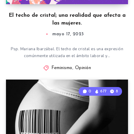
El techo de cristal; una realidad que afecta a
las mujeres.
mayo 17, 2023
Psp. Mariana Ibarzábal. El techo de cristal es una expresión
comúnmente utilizada en el ámbito laboral y…
Feminismo
,
Opinión
0
677
8