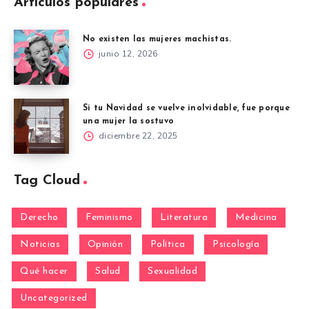
Artículos populares
No existen las mujeres machistas.
junio 12, 2026
Si tu Navidad se vuelve inolvidable, fue porque
una mujer la sostuvo
diciembre 22, 2025
Tag Cloud
Derecho
Feminismo
Literatura
Medicina
Noticias
Opinión
Política
Psicología
Qué hacer
Salud
Sexualidad
Uncategorized