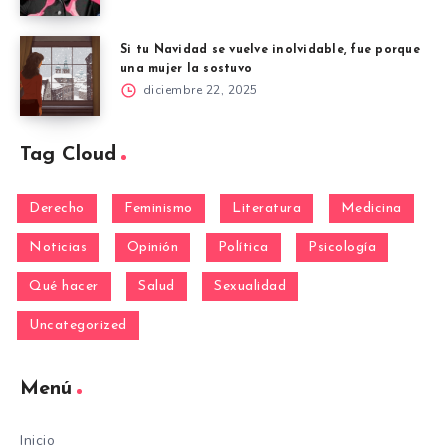
Si tu Navidad se vuelve inolvidable, fue porque
una mujer la sostuvo
diciembre 22, 2025
Tag Cloud
Derecho
Feminismo
Literatura
Medicina
Noticias
Opinión
Política
Psicología
Qué hacer
Salud
Sexualidad
Uncategorized
Menú
Inicio