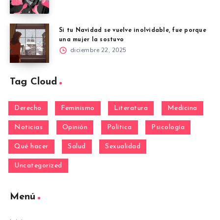
Si tu Navidad se vuelve inolvidable, fue porque
una mujer la sostuvo
diciembre 22, 2025
Tag Cloud
Derecho
Feminismo
Literatura
Medicina
Noticias
Opinión
Política
Psicología
Qué hacer
Salud
Sexualidad
Uncategorized
Menú