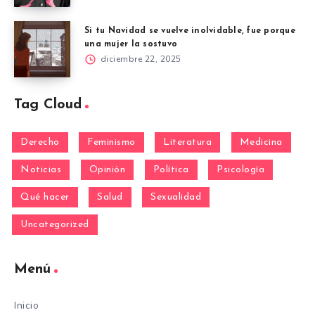
Si tu Navidad se vuelve inolvidable, fue porque
una mujer la sostuvo
diciembre 22, 2025
Tag Cloud
Derecho
Feminismo
Literatura
Medicina
Noticias
Opinión
Política
Psicología
Qué hacer
Salud
Sexualidad
Uncategorized
Menú
Inicio