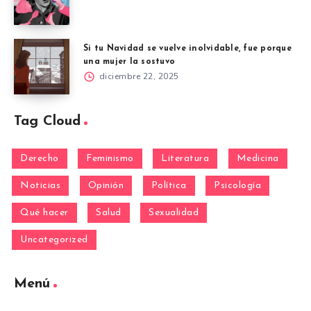
Si tu Navidad se vuelve inolvidable, fue porque
una mujer la sostuvo
diciembre 22, 2025
Tag Cloud
Derecho
Feminismo
Literatura
Medicina
Noticias
Opinión
Política
Psicología
Qué hacer
Salud
Sexualidad
Uncategorized
Menú