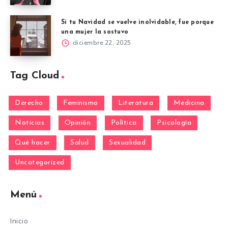
Si tu Navidad se vuelve inolvidable, fue porque
una mujer la sostuvo
diciembre 22, 2025
Tag Cloud
Derecho
Feminismo
Literatura
Medicina
Noticias
Opinión
Política
Psicología
Qué hacer
Salud
Sexualidad
Uncategorized
Menú
Inicio