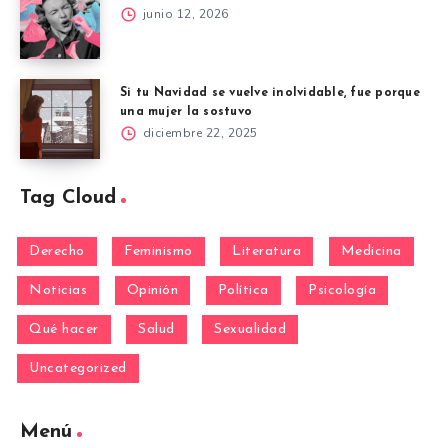
junio 12, 2026
Si tu Navidad se vuelve inolvidable, fue porque
una mujer la sostuvo
diciembre 22, 2025
Tag Cloud
Derecho
Feminismo
Literatura
Medicina
Noticias
Opinión
Política
Psicología
Qué hacer
Salud
Sexualidad
Uncategorized
Menú