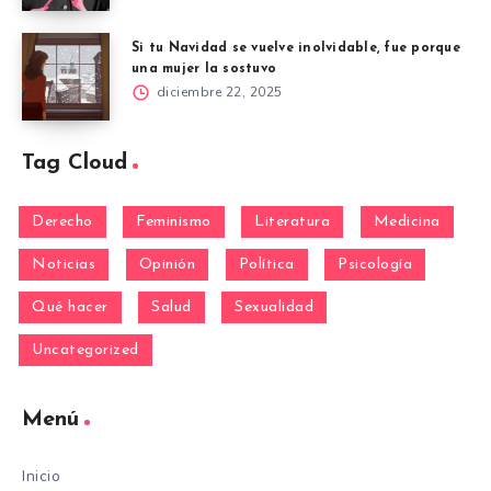
Si tu Navidad se vuelve inolvidable, fue porque
una mujer la sostuvo
diciembre 22, 2025
Tag Cloud
Derecho
Feminismo
Literatura
Medicina
Noticias
Opinión
Política
Psicología
Qué hacer
Salud
Sexualidad
Uncategorized
Menú
Inicio