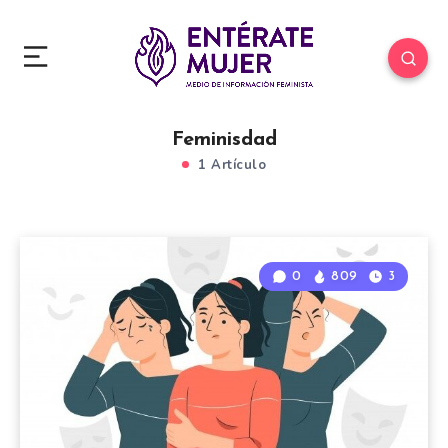
Feminisdad
1 Artículo
0
809
3