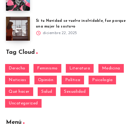
Si tu Navidad se vuelve inolvidable, fue porque
una mujer la sostuvo
diciembre 22, 2025
Tag Cloud
Derecho
Feminismo
Literatura
Medicina
Noticias
Opinión
Política
Psicología
Qué hacer
Salud
Sexualidad
Uncategorized
Menú