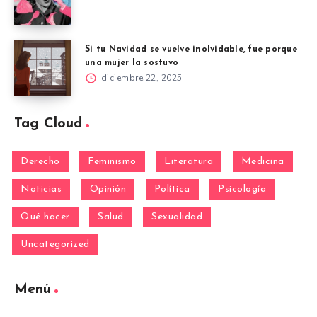
Si tu Navidad se vuelve inolvidable, fue porque
una mujer la sostuvo
diciembre 22, 2025
Tag Cloud
Derecho
Feminismo
Literatura
Medicina
Noticias
Opinión
Política
Psicología
Qué hacer
Salud
Sexualidad
Uncategorized
Menú