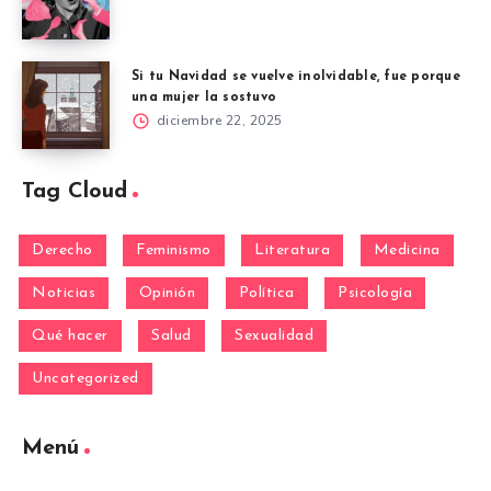
Si tu Navidad se vuelve inolvidable, fue porque
una mujer la sostuvo
diciembre 22, 2025
Tag Cloud
Derecho
Feminismo
Literatura
Medicina
Noticias
Opinión
Política
Psicología
Qué hacer
Salud
Sexualidad
Uncategorized
Menú