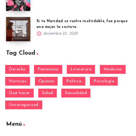
Si tu Navidad se vuelve inolvidable, fue porque
una mujer la sostuvo
diciembre 22, 2025
Tag Cloud
Derecho
Feminismo
Literatura
Medicina
Noticias
Opinión
Política
Psicología
Qué hacer
Salud
Sexualidad
Uncategorized
Menú