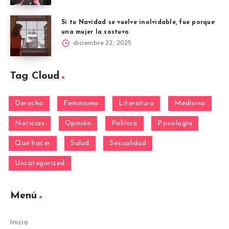
Si tu Navidad se vuelve inolvidable, fue porque
una mujer la sostuvo
diciembre 22, 2025
Tag Cloud
Derecho
Feminismo
Literatura
Medicina
Noticias
Opinión
Política
Psicología
Qué hacer
Salud
Sexualidad
Uncategorized
Menú
Inicio