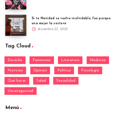
Si tu Navidad se vuelve inolvidable, fue porque
una mujer la sostuvo
diciembre 22, 2025
Tag Cloud
Derecho
Feminismo
Literatura
Medicina
Noticias
Opinión
Política
Psicología
Qué hacer
Salud
Sexualidad
Uncategorized
Menú