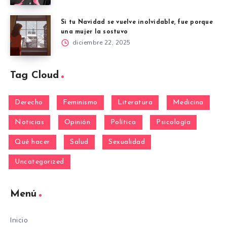
Si tu Navidad se vuelve inolvidable, fue porque
una mujer la sostuvo
diciembre 22, 2025
Tag Cloud
Derecho
Feminismo
Literatura
Medicina
Noticias
Opinión
Política
Psicología
Qué hacer
Salud
Sexualidad
Uncategorized
Menú
Inicio